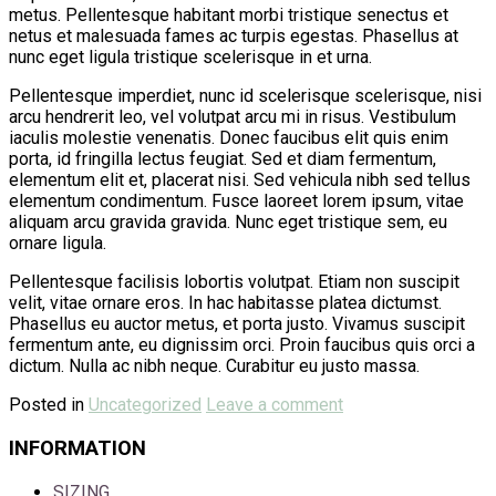
metus. Pellentesque habitant morbi tristique senectus et
netus et malesuada fames ac turpis egestas. Phasellus at
nunc eget ligula tristique scelerisque in et urna.
Pellentesque imperdiet, nunc id scelerisque scelerisque, nisi
arcu hendrerit leo, vel volutpat arcu mi in risus. Vestibulum
iaculis molestie venenatis. Donec faucibus elit quis enim
porta, id fringilla lectus feugiat. Sed et diam fermentum,
elementum elit et, placerat nisi. Sed vehicula nibh sed tellus
elementum condimentum. Fusce laoreet lorem ipsum, vitae
aliquam arcu gravida gravida. Nunc eget tristique sem, eu
ornare ligula.
Pellentesque facilisis lobortis volutpat. Etiam non suscipit
velit, vitae ornare eros. In hac habitasse platea dictumst.
Phasellus eu auctor metus, et porta justo. Vivamus suscipit
fermentum ante, eu dignissim orci. Proin faucibus quis orci a
dictum. Nulla ac nibh neque. Curabitur eu justo massa.
Posted in
Uncategorized
Leave a comment
INFORMATION
SIZING