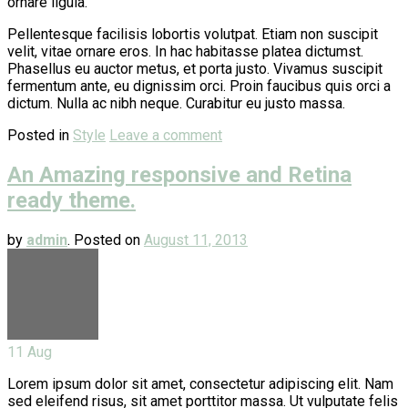
ornare ligula.
Pellentesque facilisis lobortis volutpat. Etiam non suscipit
velit, vitae ornare eros. In hac habitasse platea dictumst.
Phasellus eu auctor metus, et porta justo. Vivamus suscipit
fermentum ante, eu dignissim orci. Proin faucibus quis orci a
dictum. Nulla ac nibh neque. Curabitur eu justo massa.
Posted in
Style
Leave a comment
An Amazing responsive and Retina
ready theme.
by
admin
.
Posted on
August 11, 2013
11
Aug
Lorem ipsum dolor sit amet, consectetur adipiscing elit. Nam
sed eleifend risus, sit amet porttitor massa. Ut vulputate felis