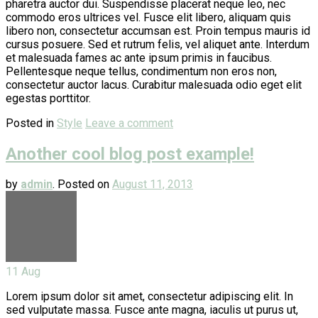
pharetra auctor dui. Suspendisse placerat neque leo, nec
commodo eros ultrices vel. Fusce elit libero, aliquam quis
libero non, consectetur accumsan est. Proin tempus mauris id
cursus posuere. Sed et rutrum felis, vel aliquet ante. Interdum
et malesuada fames ac ante ipsum primis in faucibus.
Pellentesque neque tellus, condimentum non eros non,
consectetur auctor lacus. Curabitur malesuada odio eget elit
egestas porttitor.
Posted in
Style
Leave a comment
Another cool blog post example!
by
admin
.
Posted on
August 11, 2013
11
Aug
Lorem ipsum dolor sit amet, consectetur adipiscing elit. In
sed vulputate massa. Fusce ante magna, iaculis ut purus ut,