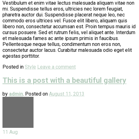
Vestibulum et enim vitae lectus malesuada aliquam vitae non
mi. Suspendisse tellus eros, ultricies nec lorem feugiat,
pharetra auctor dui. Suspendisse placerat neque leo, nec
commodo eros ultrices vel. Fusce elit libero, aliquam quis
libero non, consectetur accumsan est. Proin tempus mauris id
cursus posuere. Sed et rutrum felis, vel aliquet ante. Interdum
et malesuada fames ac ante ipsum primis in faucibus.
Pellentesque neque tellus, condimentum non eros non,
consectetur auctor lacus. Curabitur malesuada odio eget elit
egestas porttitor.
Posted in
Style
Leave a comment
This is a post with a beautiful gallery
by
admin
.
Posted on
August 11, 2013
11
Aug