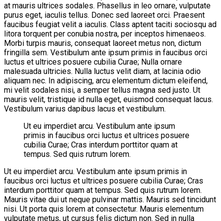
at mauris ultrices sodales. Phasellus in leo ornare, vulputate
purus eget, iaculis tellus. Donec sed laoreet orci. Praesent
faucibus feugiat velit a iaculis. Class aptent taciti sociosqu ad
litora torquent per conubia nostra, per inceptos himenaeos.
Morbi turpis mauris, consequat laoreet metus non, dictum
fringilla sem. Vestibulum ante ipsum primis in faucibus orci
luctus et ultrices posuere cubilia Curae; Nulla ornare
malesuada ultricies. Nulla luctus velit diam, at lacinia odio
aliquam nec. In adipiscing, arcu elementum dictum eleifend,
mi velit sodales nisi, a semper tellus magna sed justo. Ut
mauris velit, tristique id nulla eget, euismod consequat lacus.
Vestibulum varius dapibus lacus et vestibulum.
Ut eu imperdiet arcu. Vestibulum ante ipsum
primis in faucibus orci luctus et ultrices posuere
cubilia Curae; Cras interdum porttitor quam at
tempus. Sed quis rutrum lorem.
Ut eu imperdiet arcu. Vestibulum ante ipsum primis in
faucibus orci luctus et ultrices posuere cubilia Curae; Cras
interdum porttitor quam at tempus. Sed quis rutrum lorem.
Mauris vitae dui ut neque pulvinar mattis. Mauris sed tincidunt
nisi. Ut porta quis lorem at consectetur. Mauris elementum
vulputate metus, ut cursus felis dictum non. Sed in nulla