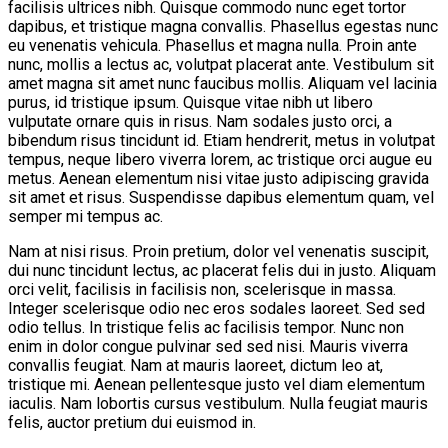
facilisis ultrices nibh. Quisque commodo nunc eget tortor
dapibus, et tristique magna convallis. Phasellus egestas nunc
eu venenatis vehicula. Phasellus et magna nulla. Proin ante
nunc, mollis a lectus ac, volutpat placerat ante. Vestibulum sit
amet magna sit amet nunc faucibus mollis. Aliquam vel lacinia
purus, id tristique ipsum. Quisque vitae nibh ut libero
vulputate ornare quis in risus. Nam sodales justo orci, a
bibendum risus tincidunt id. Etiam hendrerit, metus in volutpat
tempus, neque libero viverra lorem, ac tristique orci augue eu
metus. Aenean elementum nisi vitae justo adipiscing gravida
sit amet et risus. Suspendisse dapibus elementum quam, vel
semper mi tempus ac.
Nam at nisi risus. Proin pretium, dolor vel venenatis suscipit,
dui nunc tincidunt lectus, ac placerat felis dui in justo. Aliquam
orci velit, facilisis in facilisis non, scelerisque in massa.
Integer scelerisque odio nec eros sodales laoreet. Sed sed
odio tellus. In tristique felis ac facilisis tempor. Nunc non
enim in dolor congue pulvinar sed sed nisi. Mauris viverra
convallis feugiat. Nam at mauris laoreet, dictum leo at,
tristique mi. Aenean pellentesque justo vel diam elementum
iaculis. Nam lobortis cursus vestibulum. Nulla feugiat mauris
felis, auctor pretium dui euismod in.