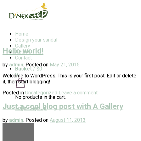
Home
Design your sandal
Gallery
Hello world!
ABOUT
Contact
by
admin
.
Posted on
May 21, 2015
Basket
/
$0
0
Welcome to WordPress. This is your first post. Edit or delete
it, then start blogging!
Posted in
Uncategorized
Leave a comment
No products in the cart.
Just a cool blog post with A Gallery
Login/Sign Up
by
admin
.
Posted on
August 11, 2013